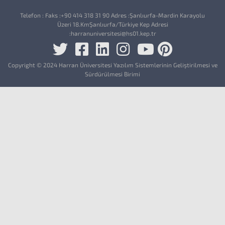
Telefon : Faks :+90 414 318 31 90 Adres :Şanlıurfa-Mardin Karayolu
Üzeri 18.KmŞanlıurfa/Türkiye Kep Adresi
:harranuniversitesi@hs01.kep.tr
Copyright © 2024
Harran Üniversitesi Yazılım Sistemlerinin Geliştirilmesi ve
Sürdürülmesi Birimi